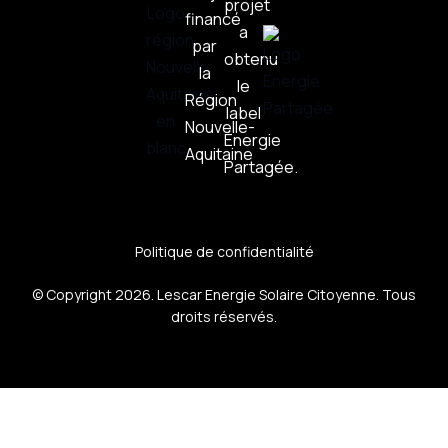
projet
financé
a
par
obtenu
la
le
Région
label
Nouvelle-
Énergie
Aquitaine
Partagée.
Politique de confidentialité
© Copyright 2026. Lescar Energie Solaire Citoyenne. Tous
droits réservés.